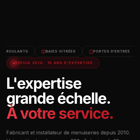
ULANTS
BAIES VITRÉES
PORTES D'ENTRÉE
PO
DEPUIS 2010 · 15 ANS D'EXPERTISE
L'expertise
grande échelle.
À votre service.
Fabricant et installateur de menuiseries depuis 2010.