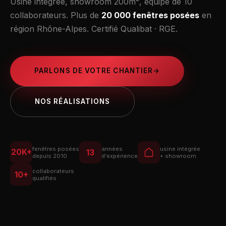
Usine intégrée, showroom 200m², équipe de 10
collaborateurs. Plus de
20 000 fenêtres posées
en
région Rhône-Alpes. Certifié Qualibat · RGE.
PARLONS DE VOTRE CHANTIER
→
NOS RÉALISATIONS
fenêtres posées
années
usine intégrée
13
20K+
depuis 2010
d'expérience
+ showroom
collaborateurs
10+
qualifiés